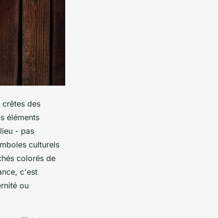
s crêtes des
es éléments
lieu - pas
mboles culturels
chés colorés de
nce, c'est
rnité ou