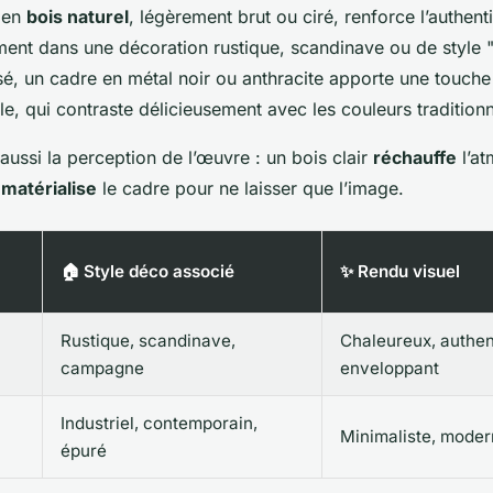
e en
bois naturel
, légèrement brut ou ciré, renforce l’authenti
ement dans une décoration rustique, scandinave ou de style
osé, un cadre en métal noir ou anthracite apporte une touch
le, qui contraste délicieusement avec les couleurs traditionn
aussi la perception de l’œuvre : un bois clair
réchauffe
l’at
matérialise
le cadre pour ne laisser que l’image.
🏠 Style déco associé
✨ Rendu visuel
Rustique, scandinave,
Chaleureux, authen
campagne
enveloppant
Industriel, contemporain,
)
Minimaliste, moder
épuré