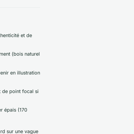
henticité et de
ment (bois naturel
nir en illustration
de point focal si
r épais (170
gard sur une vague