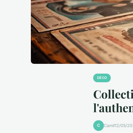
DÉCO
Collect
l'authe
C
Camil
12/05/20