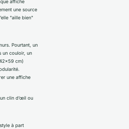
aque affiche
lement une source
lle "aille bien"
urs. Pourtant, un
 un couloir, un
 (42x59 cm)
dularité.
er une affiche
un clin d’œil ou
style à part