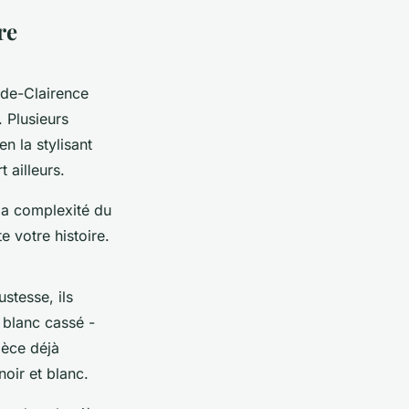
re
ide-Clairence
 Plusieurs
n la stylisant
 ailleurs.
 la complexité du
e votre histoire.
stesse, ils
 blanc cassé -
ièce déjà
oir et blanc.