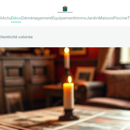
l
Actu
Déco
Déménagement
Équipement
Immo
Jardin
Maison
Piscine
T
thenticité colorée