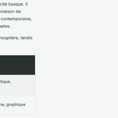
cité basque. Il
 "maison de
e contemporaine,
elles.
mosphère, tandis
tique,
ne, graphique