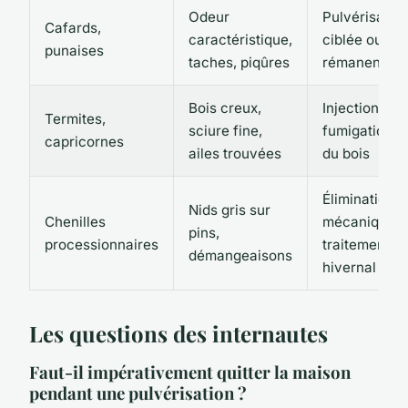
Odeur
Pulvérisatio
Cafards,
caractéristique,
ciblée ou gel
punaises
taches, piqûres
rémanent
Bois creux,
Injections ou
Termites,
sciure fine,
fumigation
capricornes
ailes trouvées
du bois
Élimination
Nids gris sur
Chenilles
mécanique +
pins,
processionnaires
traitement
démangeaisons
hivernal
Les questions des internautes
Faut-il impérativement quitter la maison
pendant une pulvérisation ?