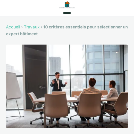
Accueil
›
Travaux
›
10 critères essentiels pour sélectionner un
expert bâtiment