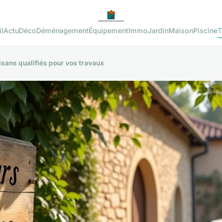
l
Actu
Déco
Déménagement
Équipement
Immo
Jardin
Maison
Piscine
T
isans qualifiés pour vos travaux