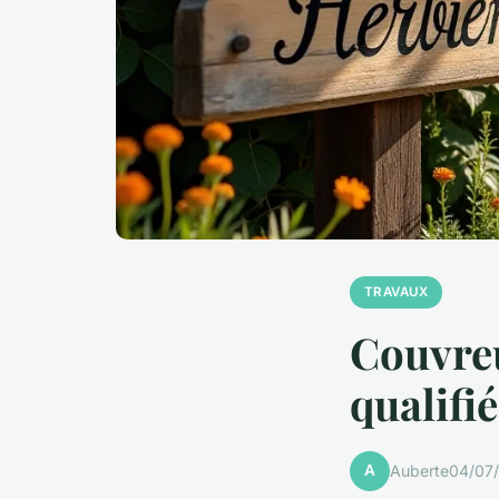
TRAVAUX
Couvreu
qualifi
A
Auberte
04/07