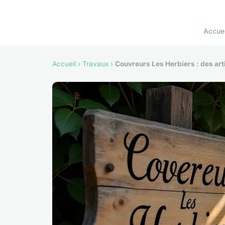
Accuei
Accueil
›
Travaux
›
Couvreurs Les Herbiers : des art