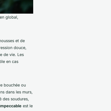
ien global,
mousses et de
pression douce,
ée de vie. Les
ile en cas
ère bouchée ou
ons dans les murs,
ité des soudures,
 impeccable
est le