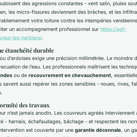
s subissent des agressions constantes - vent salin, pluies so
ien, les micro-fissures deviennent des brèches, et les infiltrat
rablemement votre toiture contre les intempéries vendéennes
iciter un accompagnement professionnel sur
https://agf-
vreur-les-herbiers/
.
ne étanchéité durable
 ou d’ardoises exige une précision millimétrée. Le moindre 
acuation de l’eau. Les professionnels maîtrisent les techni
andes
ou de
recouvrement en chevauchement
, essentiell
Ils savent aussi repérer les zones sensibles - noues, rives, f
s.
formité des travaux
teur n’est jamais anodin. Les couvreurs agréés interviennent
 - harnais, échafaudages, bâchage - et respectent les nor
intervention est couverte par une
garantie décennale
, un g