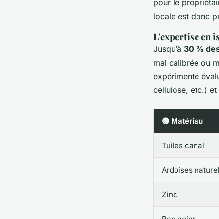
pour le propriéta
locale est donc p
L'expertise en 
Jusqu’à
30 % des
mal calibrée ou m
expérimenté évalue
cellulose, etc.) 
🟢 Matériau
Tuiles canal
Ardoises nature
Zinc
Bac acier