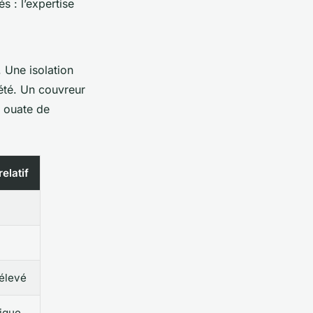
s : l’expertise
. Une isolation
été. Un couvreur
, ouate de
relatif
élevé
ique