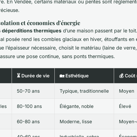
ire. En Vendée, certains matériaux ou pentes sont réglementé
récieuse.
isolation et économies d'énergie
 déperditions thermiques
d’une maison passent par le toit
al posée rend les combles glaciaux en hiver, étouffants en 
 l’épaisseur nécessaire, choisit le matériau (laine de verre
et assure une pose continue, sans ponts thermiques.
⏳ Durée de vie
🏡 Esthétique
💰 Coût 
50-70 ans
Typique, traditionnelle
Moyen
lles
80-100 ans
Élégante, noble
Élevé
60-80 ans
Moderne, lisse
Moyen-
40-60 ans
Industrielle, sobre
Économ