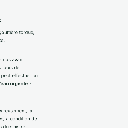
s
gouttière tordue,
te.
gtemps avant
, bois de
 peut effectuer un
’eau urgente
-
eureusement, la
s, à condition de
 du sinistre