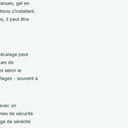
utenues, gel en
ions s’installent.
, il peut être
décalage peut
ques de
es selon le
aîtages - souvent à
 avec un
mes de sécurité
age de sérénité