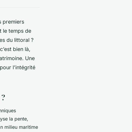
s premiers
t le temps de
s du littoral ?
c’est bien là,
patrimoine. Une
pour l’intégrité
 ?
chniques
lyse la pente,
 En milieu maritime