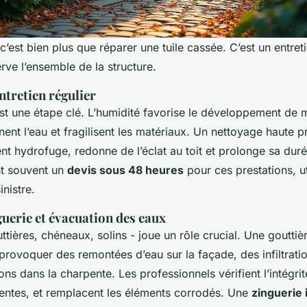
, c’est bien plus que réparer une tuile cassée. C’est un entret
erve l’ensemble de la structure.
ntretien régulier
t une étape clé. L’humidité favorise le développement de 
nnent l’eau et fragilisent les matériaux. Un nettoyage haute 
ent hydrofuge, redonne de l’éclat au toit et prolonge sa dur
nt souvent un
devis sous 48 heures
pour ces prestations, ut
nistre.
uerie et évacuation des eaux
uttières, chéneaux, solins - joue un rôle crucial. Une goutti
 provoquer des remontées d’eau sur la façade, des infiltrati
tions dans la charpente. Les professionnels vérifient l’intégr
centes, et remplacent les éléments corrodés. Une
zinguerie