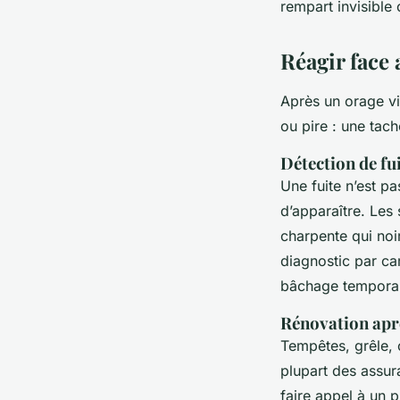
rempart invisible
Réagir face
Après un orage vio
ou pire : une tac
Détection de fu
Une fuite n’est pa
d’apparaître. Les
charpente qui noi
diagnostic par ca
bâchage temporaire
Rénovation aprè
Tempêtes, grêle, 
plupart des assur
faire appel à un p